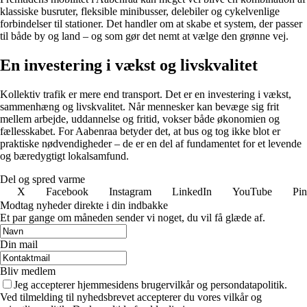
klassiske busruter, fleksible minibusser, delebiler og cykelvenlige
forbindelser til stationer. Det handler om at skabe et system, der passer
til både by og land – og som gør det nemt at vælge den grønne vej.
En investering i vækst og livskvalitet
Kollektiv trafik er mere end transport. Det er en investering i vækst,
sammenhæng og livskvalitet. Når mennesker kan bevæge sig frit
mellem arbejde, uddannelse og fritid, vokser både økonomien og
fællesskabet. For Aabenraa betyder det, at bus og tog ikke blot er
praktiske nødvendigheder – de er en del af fundamentet for et levende
og bæredygtigt lokalsamfund.
Del og spred varme
X
Facebook
Instagram
LinkedIn
YouTube
Pin
Modtag nyheder direkte i din indbakke
Et par gange om måneden sender vi noget, du vil få glæde af.
Din mail
Bliv medlem
Jeg accepterer hjemmesidens brugervilkår og persondatapolitik.
Ved tilmelding til nyhedsbrevet accepterer du vores vilkår og