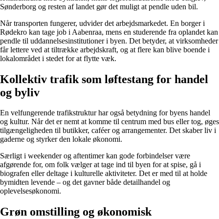
Sønderborg og resten af landet gør det muligt at pendle uden bil.
Når transporten fungerer, udvider det arbejdsmarkedet. En borger i
Rødekro kan tage job i Aabenraa, mens en studerende fra oplandet kan
pendle til uddannelsesinstitutioner i byen. Det betyder, at virksomheder
får lettere ved at tiltrække arbejdskraft, og at flere kan blive boende i
lokalområdet i stedet for at flytte væk.
Kollektiv trafik som løftestang for handel
og byliv
En velfungerende trafikstruktur har også betydning for byens handel
og kultur. Når det er nemt at komme til centrum med bus eller tog, øges
tilgængeligheden til butikker, caféer og arrangementer. Det skaber liv i
gaderne og styrker den lokale økonomi.
Særligt i weekender og aftentimer kan gode forbindelser være
afgørende for, om folk vælger at tage ind til byen for at spise, gå i
biografen eller deltage i kulturelle aktiviteter. Det er med til at holde
bymidten levende – og det gavner både detailhandel og
oplevelsesøkonomi.
Grøn omstilling og økonomisk