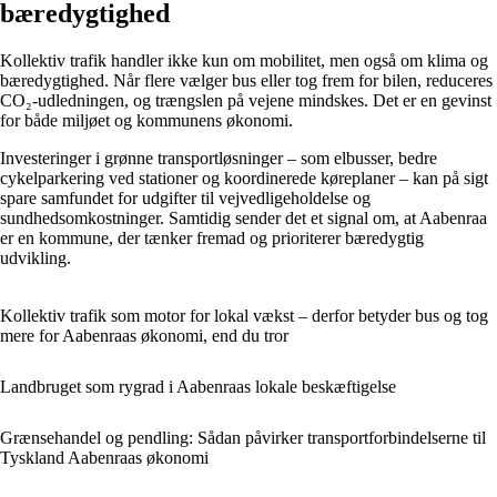
bæredygtighed
Kollektiv trafik handler ikke kun om mobilitet, men også om klima og
bæredygtighed. Når flere vælger bus eller tog frem for bilen, reduceres
CO₂-udledningen, og trængslen på vejene mindskes. Det er en gevinst
for både miljøet og kommunens økonomi.
Investeringer i grønne transportløsninger – som elbusser, bedre
cykelparkering ved stationer og koordinerede køreplaner – kan på sigt
spare samfundet for udgifter til vejvedligeholdelse og
sundhedsomkostninger. Samtidig sender det et signal om, at Aabenraa
er en kommune, der tænker fremad og prioriterer bæredygtig
udvikling.
Kollektiv trafik som motor for lokal vækst – derfor betyder bus og tog
mere for Aabenraas økonomi, end du tror
Landbruget som rygrad i Aabenraas lokale beskæftigelse
Grænsehandel og pendling: Sådan påvirker transportforbindelserne til
Tyskland Aabenraas økonomi