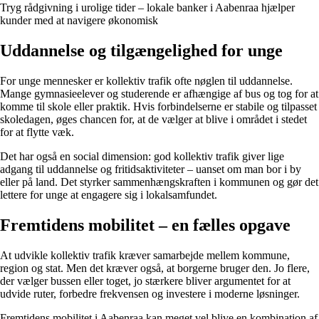
Tryg rådgivning i urolige tider – lokale banker i Aabenraa hjælper
kunder med at navigere økonomisk
Uddannelse og tilgængelighed for unge
For unge mennesker er kollektiv trafik ofte nøglen til uddannelse.
Mange gymnasieelever og studerende er afhængige af bus og tog for at
komme til skole eller praktik. Hvis forbindelserne er stabile og tilpasset
skoledagen, øges chancen for, at de vælger at blive i området i stedet
for at flytte væk.
Det har også en social dimension: god kollektiv trafik giver lige
adgang til uddannelse og fritidsaktiviteter – uanset om man bor i by
eller på land. Det styrker sammenhængskraften i kommunen og gør det
lettere for unge at engagere sig i lokalsamfundet.
Fremtidens mobilitet – en fælles opgave
At udvikle kollektiv trafik kræver samarbejde mellem kommune,
region og stat. Men det kræver også, at borgerne bruger den. Jo flere,
der vælger bussen eller toget, jo stærkere bliver argumentet for at
udvide ruter, forbedre frekvensen og investere i moderne løsninger.
Fremtidens mobilitet i Aabenraa kan meget vel blive en kombination af