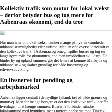
Kollektiv trafik som motor for lokal vækst
– derfor betyder bus og tog mere for
Aabenraas økonomi, end du tror
Når man taler om lokal vækst, tænker mange på nye virksomheder,
uddannelsesmuligheder eller turisme. Men en ofte overset drivkraft er
den kollektive trafik. I Aabenraa og omegn spiller busser og tog en
langt større rolle for økonomien, end man umiddelbart skulle tro. De
binder by og opland sammen, gør det lettere at komme til arbejde og
uddannelse – og skaber grundlag for både bosætning og
erhvervsudvikling.
En livsnerve for pendling og
arbejdsmarked
Aabenraa ligger centralt i det sydlige Jylland, tæt på både grænse og
motorvej. Men for mange borgere er det den kollektive trafik, der får
hverdagen til at hænge sammen. Busserne forbinder mindre
lokalsamfund med bymidten, mens togforbindelserne mod Tinglev,