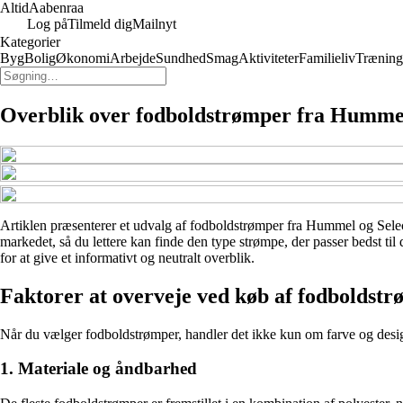
Altid
Aabenraa
Log på
Tilmeld dig
Mailnyt
Kategorier
Byg
Bolig
Økonomi
Arbejde
Sundhed
Smag
Aktiviteter
Familieliv
Træning
Overblik over fodboldstrømper fra Hummel
Artiklen præsenterer et udvalg af fodboldstrømper fra Hummel og Select,
markedet, så du lettere kan finde den type strømpe, der passer bedst ti
for at give et informativt og neutralt overblik.
Faktorer at overveje ved køb af fodboldst
Når du vælger fodboldstrømper, handler det ikke kun om farve og design
1. Materiale og åndbarhed