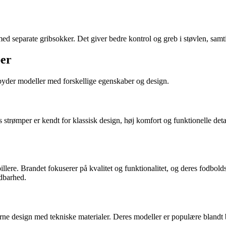
d separate gribsokker. Det giver bedre kontrol og greb i støvlen, samt
per
lbyder modeller med forskellige egenskaber og design.
trømper er kendt for klassisk design, høj komfort og funktionelle det
 spillere. Brandet fokuserer på kvalitet og funktionalitet, og deres fodb
dbarhed.
rne design med tekniske materialer. Deres modeller er populære blandt 