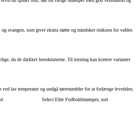
t. Hvis du spiller ofte, bør du vælge strømper med god ventilation og
g svangen, som giver ekstra støtte og mindsker risikoen for vabler.
elige, da de dækker benskinnerne. Til træning kan kortere varianter
m ved lav temperatur og undgå tørretumbler for at forlænge levetiden.
id
Select Elite Fodboldstrømper, sort