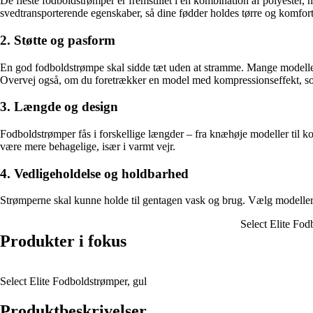
De fleste fodboldstrømper er fremstillet i en kombination af polyester, n
svedtransporterende egenskaber, så dine fødder holdes tørre og komfort
2. Støtte og pasform
En god fodboldstrømpe skal sidde tæt uden at stramme. Mange modeller 
Overvej også, om du foretrækker en model med kompressionseffekt, so
3. Længde og design
Fodboldstrømper fås i forskellige længder – fra knæhøje modeller til k
være mere behagelige, især i varmt vejr.
4. Vedligeholdelse og holdbarhed
Strømperne skal kunne holde til gentagen vask og brug. Vælg modeller, 
Select Elite Fod
Produkter i fokus
Select Elite Fodboldstrømper, gul
Produktbeskrivelser