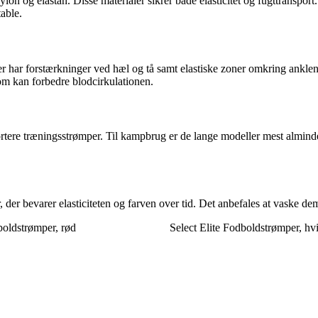
ylon og elastan. Disse materialer sikrer både elasticitet og fugttranspor
able.
har forstærkninger ved hæl og tå samt elastiske zoner omkring anklen o
m kan forbedre blodcirkulationen.
ortere træningsstrømper. Til kampbrug er de lange modeller mest almind
der bevarer elasticiteten og farven over tid. Det anbefales at vaske de
boldstrømper, rød
Select Elite Fodboldstrømper, hv