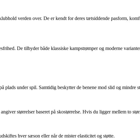
f klubhold verden over. De er kendt for deres tætsiddende pasform, ko
esfrihed. De tilbyder både klassiske kampstrømper og moderne variante
 plads under spil. Samtidig beskytter de benene mod slid og mindre s
ngiver størrelser baseret på skostørrelse. Hvis du ligger mellem to stø
kiftes hver sæson eller når de mister elasticitet og støtte.