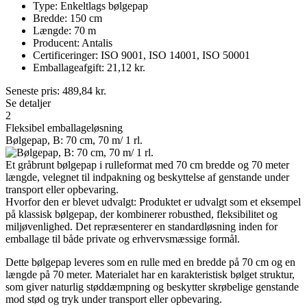
Type: Enkeltlags bølgepap
Bredde: 150 cm
Længde: 70 m
Producent: Antalis
Certificeringer: ISO 9001, ISO 14001, ISO 50001
Emballageafgift: 21,12 kr.
Seneste pris:
489,84
kr.
Se detaljer
2
Fleksibel emballageløsning
Bølgepap, B: 70 cm, 70 m/ 1 rl.
Et gråbrunt bølgepap i rulleformat med 70 cm bredde og 70 meter
længde, velegnet til indpakning og beskyttelse af genstande under
transport eller opbevaring.
Hvorfor den er blevet udvalgt: Produktet er udvalgt som et eksempel
på klassisk bølgepap, der kombinerer robusthed, fleksibilitet og
miljøvenlighed. Det repræsenterer en standardløsning inden for
emballage til både private og erhvervsmæssige formål.
Dette bølgepap leveres som en rulle med en bredde på 70 cm og en
længde på 70 meter. Materialet har en karakteristisk bølget struktur,
som giver naturlig støddæmpning og beskytter skrøbelige genstande
mod stød og tryk under transport eller opbevaring.