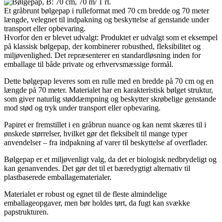
Et gråbrunt bølgepap i rulleformat med 70 cm bredde og 70 meter
længde, velegnet til indpakning og beskyttelse af genstande under
transport eller opbevaring.
Hvorfor den er blevet udvalgt: Produktet er udvalgt som et eksempel
på klassisk bølgepap, der kombinerer robusthed, fleksibilitet og
miljøvenlighed. Det repræsenterer en standardløsning inden for
emballage til både private og erhvervsmæssige formål.
Dette bølgepap leveres som en rulle med en bredde på 70 cm og en
længde på 70 meter. Materialet har en karakteristisk bølget struktur,
som giver naturlig støddæmpning og beskytter skrøbelige genstande
mod stød og tryk under transport eller opbevaring.
Papiret er fremstillet i en gråbrun nuance og kan nemt skæres til i
ønskede størrelser, hvilket gør det fleksibelt til mange typer
anvendelser – fra indpakning af varer til beskyttelse af overflader.
Bølgepap er et miljøvenligt valg, da det er biologisk nedbrydeligt og
kan genanvendes. Det gør det til et bæredygtigt alternativ til
plastbaserede emballagematerialer.
Materialet er robust og egnet til de fleste almindelige
emballageopgaver, men bør holdes tørt, da fugt kan svække
papstrukturen.