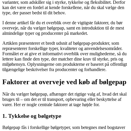
varianter, som adskiller sig i styrke, tykkelse og fleksibilitet. Derfor
kan det være en fordel at kende forskellene, når du skal vælge den
type, der passer bedst til dit behov.
I denne artikel får du et overblik over de vigtigste faktorer, du bør
overveje, når du vælger bølgepap, samt en introduktion til de mest
almindelige typer og producenter på markedet.
Artiklen præsenterer et bredt udsnit af bølgepap-produkter, som
repræsenterer forskellige typer, kvaliteter og anvendelsesområder.
Formålet er at give et informativt overblik over mulighederne, så du
lettere kan finde den type, der matcher dine krav til styrke, pris og
miljøhensyn. Oplysningerne om produkterne er baseret på offentligt
tilgængelige beskrivelser fra producenter og forhandlere.
Faktorer at overveje ved køb af bølgepap
Når du vælger bølgepap, afhænger det rigtige valg af, hvad det skal
bruges til – om det er til transport, opbevaring eller beskyttelse af
varer. Her er nogle centrale faktorer at tage højde for.
1. Tykkelse og bølgetype
Bølgepap fås i forskellige bølgetyper, som betegnes med bogstaver