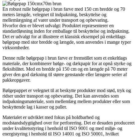
En robust rulle bølgepap i brun farve med 150 cm bredde og 70
meters længde, velegnet til indpakning, beskyttelse og
mellemlægning af varer under transport og opbevaring.
Hvorfor den er blevet udvalgt: Produktet repræsenterer en
standardløsning inden for emballage til beskyttelse og indpakning.
Det er udvalgt for at illustrere et klassisk eksempel på enkeltlags
bølgepap med stor bredde og længde, som anvendes i mange typer
virksomheder.
Denne rulle bølgepap i brun farve er fremstillet som et enkeltlags
materiale, der kombinerer bølge- og dækpapir for at opnå styrke og
fleksibilitet. Med en bredde på 150 cm og en længde på 70 meter
giver den god dækning til større genstande eller længere serier af
pakkeopgaver.
Bølgepappet er velegnet til at beskytte produkter mod stød, tryk og
ridser under transport og opbevaring. Det kan anvendes som
indpakningsmateriale, som mellemlæg mellem produkter eller som
beskyttende lag i kasser og paller.
Materialet er udviklet med fokus på holdbarhed og
modstandsdygtighed over for perforering. Det er desuden produceret
under kvalitetsstyring i henhold til ISO 9001 og med miljø- og
energistyring i henhold til ISO 14001 og ISO 50001, hvilket