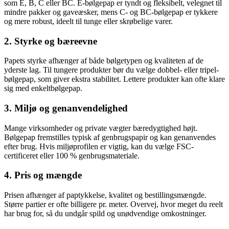
som E, B, C eller BC. E-bølgepap er tyndt og fleksibelt, velegnet til
mindre pakker og gaveæsker, mens C- og BC-bølgepap er tykkere
og mere robust, ideelt til tunge eller skrøbelige varer.
2. Styrke og bæreevne
Papets styrke afhænger af både bølgetypen og kvaliteten af de
yderste lag. Til tungere produkter bør du vælge dobbel- eller tripel-
bølgepap, som giver ekstra stabilitet. Lettere produkter kan ofte klare
sig med enkeltbølgepap.
3. Miljø og genanvendelighed
Mange virksomheder og private vægter bæredygtighed højt.
Bølgepap fremstilles typisk af genbrugspapir og kan genanvendes
efter brug. Hvis miljøprofilen er vigtig, kan du vælge FSC-
certificeret eller 100 % genbrugsmateriale.
4. Pris og mængde
Prisen afhænger af paptykkelse, kvalitet og bestillingsmængde.
Større partier er ofte billigere pr. meter. Overvej, hvor meget du reelt
har brug for, så du undgår spild og unødvendige omkostninger.