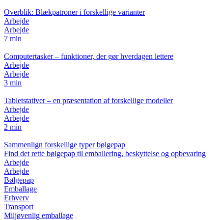
Overblik: Blækpatroner i forskellige varianter
Arbejde
Arbejde
7 min
Computertasker – funktioner, der gør hverdagen lettere
Arbejde
Arbejde
3 min
Tabletstativer – en præsentation af forskellige modeller
Arbejde
Arbejde
2 min
Sammenlign forskellige typer bølgepap
Find det rette bølgepap til emballering, beskyttelse og opbevaring
Arbejde
Arbejde
Bølgepap
Emballage
Erhverv
Transport
Miljøvenlig emballage