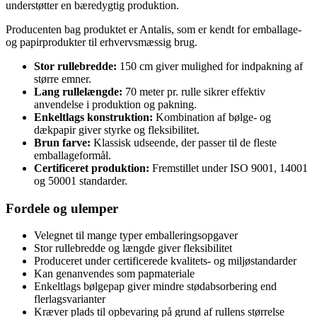
understøtter en bæredygtig produktion.
Producenten bag produktet er Antalis, som er kendt for emballage-
og papirprodukter til erhvervsmæssig brug.
Stor rullebredde:
150 cm giver mulighed for indpakning af
større emner.
Lang rullelængde:
70 meter pr. rulle sikrer effektiv
anvendelse i produktion og pakning.
Enkeltlags konstruktion:
Kombination af bølge- og
dækpapir giver styrke og fleksibilitet.
Brun farve:
Klassisk udseende, der passer til de fleste
emballageformål.
Certificeret produktion:
Fremstillet under ISO 9001, 14001
og 50001 standarder.
Fordele og ulemper
Velegnet til mange typer emballeringsopgaver
Stor rullebredde og længde giver fleksibilitet
Produceret under certificerede kvalitets- og miljøstandarder
Kan genanvendes som papmateriale
Enkeltlags bølgepap giver mindre stødabsorbering end
flerlagsvarianter
Kræver plads til opbevaring på grund af rullens størrelse