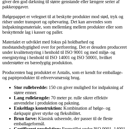
giver den god dækning til større genstande eller længere serier af
pakkeopgaver.
Bølgepappet er velegnet til at beskytte produkter mod stød, tryk og
ridser under transport og opbevaring. Det kan anvendes som
indpakningsmateriale, som mellemlæg mellem produkter eller som
beskyttende lag i kasser og paller.
Materialet er udviklet med fokus på holdbarhed og
modstandsdygtighed over for perforering. Det er desuden produceret
under kvalitetsstyring i henhold til ISO 9001 og med miljø- og
energistyring i henhold til ISO 14001 og ISO 50001, hvilket
understøtter en bæredygtig produktion.
Producenten bag produktet er Antalis, som er kendt for emballage-
og papirprodukter til erhvervsmæssig brug.
Stor rullebredde:
150 cm giver mulighed for indpakning af
større emner.
Lang rullelængde:
70 meter pr. rulle sikrer effektiv
anvendelse i produktion og pakning.
Enkeltlags konstruktion:
Kombination af bølge- og
dækpapir giver styrke og fleksibilitet.
Brun farve:
Klassisk udseende, der passer til de fleste
emballageformål.
Certificeret produktion:
Fremstillet under ISO 9001, 14001