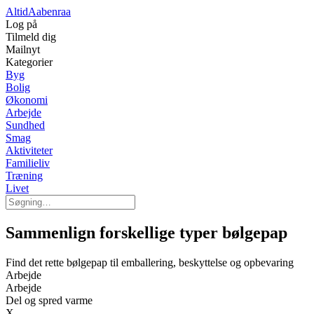
Altid
Aabenraa
Log på
Tilmeld dig
Mailnyt
Kategorier
Byg
Bolig
Økonomi
Arbejde
Sundhed
Smag
Aktiviteter
Familieliv
Træning
Livet
Sammenlign forskellige typer bølgepap
Find det rette bølgepap til emballering, beskyttelse og opbevaring
Arbejde
Arbejde
Del og spred varme
X