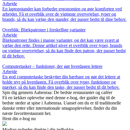
Arbejde
En laptopstander kan forbedre ergonomien og øge komforten ved
arbejdet. Få et overblik over de vigtigste overvejelser, typer og
brands, så du kan vælge den stander, der passer bedst til dine behov.
Overblik: Blækpatroner i forskellige varianter
Arbejde
Blækpatroner findes i mange varianter, og det kan være svært at
vælge den rette. Denne artikel giver et overblik over typer, brands
og vigtige overvejelser, så du kan finde den patron, der passer bedst
til dit behov.
Computertasker – funktioner, der gør hverdagen lettere
Arbejde
En god computertaske beskytter din bærbare og gør det lettere at
holde styr på hverdagen. Få overblik over typer, funktioner og
mærker, så du kan finde den taske, der passer bedst til dit behov.
Spis dig gennem Aabenraa: De bedste restauranter og caféer
Få en lækker oplevelse med denne e-bog, der guider dig til de
bedste steder at spise i Aabenraa. Uanset om du er til traditionelle
danske retter eller internationale smagsoplevelser, finder du din
næste favoritrestaurant her.
Hent din e-bog nu
Modtag nyheder direkte i din indbakke