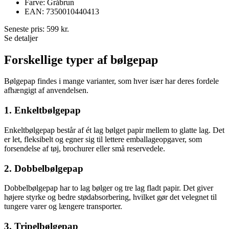
Farve: Gråbrun
EAN: 7350010440413
Seneste pris:
599
kr.
Se detaljer
Forskellige typer af bølgepap
Bølgepap findes i mange varianter, som hver især har deres fordele
afhængigt af anvendelsen.
1. Enkeltbølgepap
Enkeltbølgepap består af ét lag bølget papir mellem to glatte lag. Det
er let, fleksibelt og egner sig til lettere emballageopgaver, som
forsendelse af tøj, brochurer eller små reservedele.
2. Dobbelbølgepap
Dobbelbølgepap har to lag bølger og tre lag fladt papir. Det giver
højere styrke og bedre stødabsorbering, hvilket gør det velegnet til
tungere varer og længere transporter.
3. Tripelbølgepap