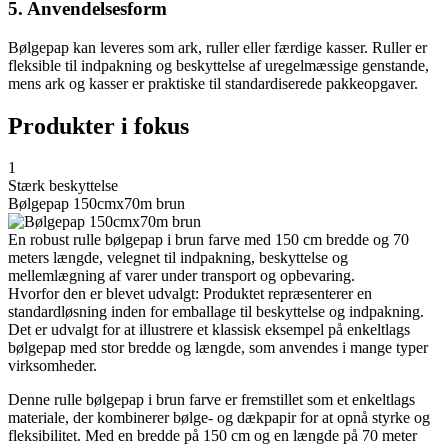
5. Anvendelsesform
Bølgepap kan leveres som ark, ruller eller færdige kasser. Ruller er
fleksible til indpakning og beskyttelse af uregelmæssige genstande,
mens ark og kasser er praktiske til standardiserede pakkeopgaver.
Produkter i fokus
1
Stærk beskyttelse
Bølgepap 150cmx70m brun
En robust rulle bølgepap i brun farve med 150 cm bredde og 70
meters længde, velegnet til indpakning, beskyttelse og
mellemlægning af varer under transport og opbevaring.
Hvorfor den er blevet udvalgt: Produktet repræsenterer en
standardløsning inden for emballage til beskyttelse og indpakning.
Det er udvalgt for at illustrere et klassisk eksempel på enkeltlags
bølgepap med stor bredde og længde, som anvendes i mange typer
virksomheder.
Denne rulle bølgepap i brun farve er fremstillet som et enkeltlags
materiale, der kombinerer bølge- og dækpapir for at opnå styrke og
fleksibilitet. Med en bredde på 150 cm og en længde på 70 meter