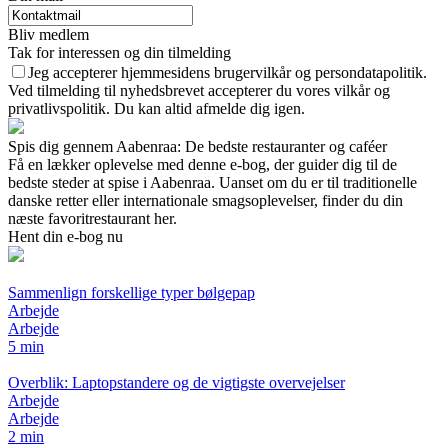
Bliv medlem
Tak for interessen og din tilmelding
Jeg accepterer hjemmesidens brugervilkår og persondatapolitik.
Ved tilmelding til nyhedsbrevet accepterer du vores vilkår og
privatlivspolitik. Du kan altid afmelde dig igen.
Spis dig gennem Aabenraa: De bedste restauranter og caféer
Få en lækker oplevelse med denne e-bog, der guider dig til de
bedste steder at spise i Aabenraa. Uanset om du er til traditionelle
danske retter eller internationale smagsoplevelser, finder du din
næste favoritrestaurant her.
Hent din e-bog nu
Sammenlign forskellige typer bølgepap
Arbejde
Arbejde
5 min
Overblik: Laptopstandere og de vigtigste overvejelser
Arbejde
Arbejde
2 min