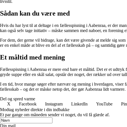
livsstil.
Sådan kan du være med
Hvis du har lyst til at deltage i en fællesspisning i Aabenraa, er der
kan også selv tage initiativ – måske sammen med naboer, en forening ell
For dem, der gerne vil bidrage, kan det være givende at melde sig som fr
er en enkel måde at blive en del af et fællesskab på – og samtidig gøre 
Et måltid med mening
Fællesspisning i Aabenraa er mere end bare et måltid. Det er et udtryk
gryde suppe eller en skål salat, opstår der noget, der rækker ud over tall
I en tid, hvor mange søger efter nærvær og mening i hverdagen, viser fæ
fællesskab – og det er måske netop det, der gør Aabenraa lidt varmere.
Del og spred varme
X
Facebook
Instagram
LinkedIn
YouTube
Pin
Modtag nyheder direkte i din indbakke
Et par gange om måneden sender vi noget, du vil få glæde af.
Din mail