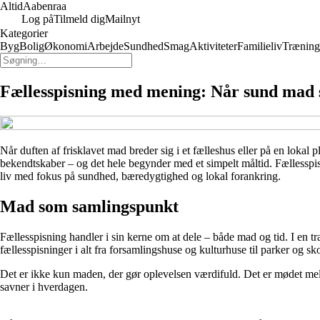
Altid
Aabenraa
Log på
Tilmeld dig
Mailnyt
Kategorier
Byg
Bolig
Økonomi
Arbejde
Sundhed
Smag
Aktiviteter
Familieliv
Træning
Fællesspisning med mening: Når sund mad
Når duften af frisklavet mad breder sig i et fælleshus eller på en lokal
bekendtskaber – og det hele begynder med et simpelt måltid. Fællesspis
liv med fokus på sundhed, bæredygtighed og lokal forankring.
Mad som samlingspunkt
Fællesspisning handler i sin kerne om at dele – både mad og tid. I en 
fællesspisninger i alt fra forsamlingshuse og kulturhuse til parker og s
Det er ikke kun maden, der gør oplevelsen værdifuld. Det er mødet me
savner i hverdagen.