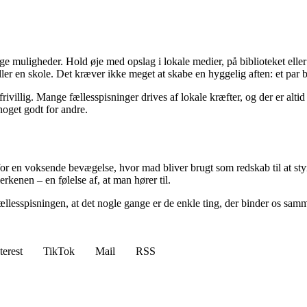
 mange muligheder. Hold øje med opslag i lokale medier, på biblioteket
er en skole. Det kræver ikke meget at skabe en hyggelig aften: et par bo
ivillig. Mange fællesspisninger drives af lokale kræfter, og der er alti
noget godt for andre.
 for en voksende bevægelse, hvor mad bliver brugt som redskab til at s
erkenen – en følelse af, at man hører til.
llesspisningen, at det nogle gange er de enkle ting, der binder os samm
terest
TikTok
Mail
RSS