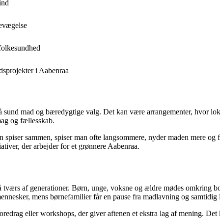
ind
bevægelse
 folkesundhed
edsprojekter i Aabenraa
på sund mad og bæredygtige valg. Det kan være arrangementer, hvor lokal
ag og fællesskab.
spiser sammen, spiser man ofte langsommere, nyder maden mere og får 
iativer, der arbejder for et grønnere Aabenraa.
å tværs af generationer. Børn, unge, voksne og ældre mødes omkring bord
esker, mens børnefamilier får en pause fra madlavning og samtidig l
edrag eller workshops, der giver aftenen et ekstra lag af mening. Det k