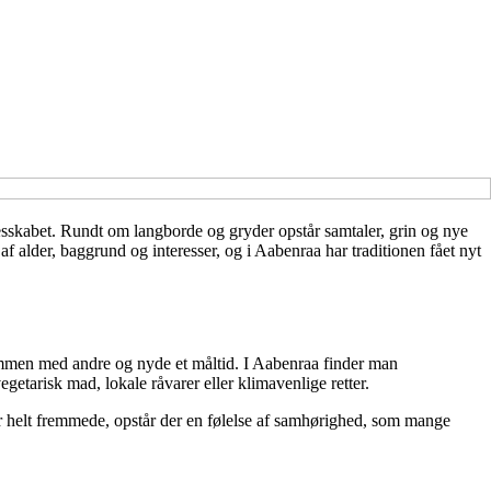
ællesskabet. Rundt om langborde og gryder opstår samtaler, grin og nye
alder, baggrund og interesser, og i Aabenraa har traditionen fået nyt
 sammen med andre og nyde et måltid. I Aabenraa finder man
getarisk mad, lokale råvarer eller klimavenlige retter.
r helt fremmede, opstår der en følelse af samhørighed, som mange