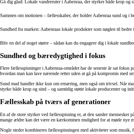
Gå dig glad: Lokale vandreruter i Aabenraa, der styrker både krop og s
Sammen om motionen – fællesskaber, der holder Aabenraa sund og i 
Sundhed fra marken: Aabenraas lokale produkter som nøglen til bedre
Bliv en del af noget større – sådan kan du engagere dig i lokale sundh
Sundhed og bæredygtighed i fokus
Flere fællesspisninger i Aabenraa-området har de seneste år sat fokus 
hvordan man kan lave nærende retter uden at gå på kompromis med sm
Sund mad handler ikke kun om ernæring, men også om trivsel. Når man 
styrke både krop og sind – og samtidig støtte lokale producenter og init
Fællesskab på tværs af generationer
En af de store styrker ved fællesspisning er, at den samler mennesker p
mange ældre kan det være en kærkommen mulighed for at møde nye menn
Nogle steder kombineres fællesspisningen med aktiviteter som musik, for