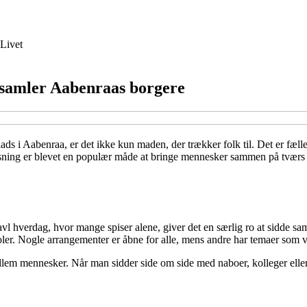
Livet
 samler Aabenraas borgere
 plads i Aabenraa, er det ikke kun maden, der trækker folk til. Det er f
ning er blevet en populær måde at bringe mennesker sammen på tværs af 
travl hverdag, hvor mange spiser alene, giver det en særlig ro at sidde
koler. Nogle arrangementer er åbne for alle, mens andre har temaer som ve
llem mennesker. Når man sidder side om side med naboer, kolleger elle