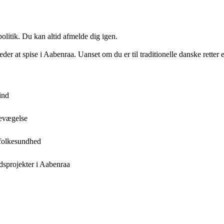
politik. Du kan altid afmelde dig igen.
der at spise i Aabenraa. Uanset om du er til traditionelle danske retter 
ind
bevægelse
 folkesundhed
edsprojekter i Aabenraa