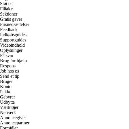
Støt os
Filialer
Sektioner
Gratis gaver
Prisnedsættelser
Feedback
Indkøbsguides
Supportguides
Videoindhold
Oplysninger
Få svar
Brug for hjælp
Respons
Job hos os
Send et tip
Bruger
Konto
Pakke
Gebyrer
Udbytte
Værktøjer
Netværk
Annoncegiver
Annoncepartner
Formidler