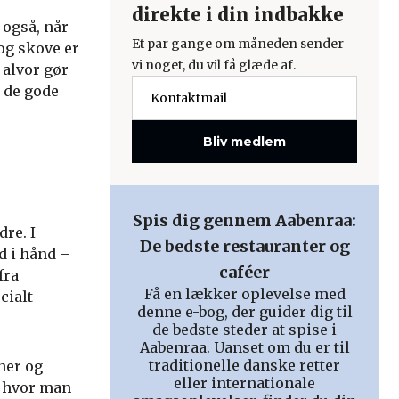
direkte i din indbakke
 også, når
Et par gange om måneden sender
 og skove er
vi noget, du vil få glæde af.
 alvor gør
i de gode
Bliv medlem
Spis dig gennem Aabenraa:
re. I
De bedste restauranter og
d i hånd –
caféer
fra
Få en lækker oplevelse med
cialt
denne e-bog, der guider dig til
de bedste steder at spise i
Aabenraa. Uanset om du er til
traditionelle danske retter
ner og
eller internationale
, hvor man