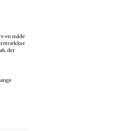
re en måde
oretrækker
ab, der
mange