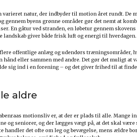
 varieret natur, der indbyder til motion året rundt. De 
e og gennem byens grønne områder gør det nemt at komb
er. En gåtur ved stranden, en løbetur gennem skovens s
e landskab giver både frisk luft og energi til hverdagen.
ere offentlige anlæg og udendørs træningsområder, 
 hånd eller sammen med andre. Det gør det muligt at v
e sig ind i en forening – og det giver frihed til at find
le aldre
enraas motionsliv er, at der er plads til alle. Mange ini
ne og seniorer, og der lægges vægt på, at det skal være 
ste handler det ofte om leg og bevægelse, mens ældre bo