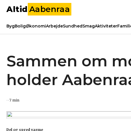
Altid
Aabenraa
Byg
Bolig
Økonomi
Arbejde
Sundhed
Smag
Aktiviteter
Famili
Sammen om moti
holder Aabenra
7 min
Del og spred varme