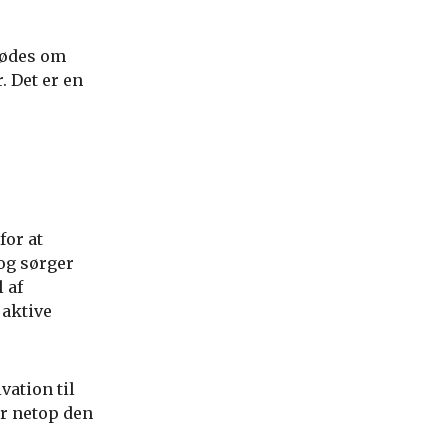
mødes om
. Det er en
for at
og sørger
 af
 aktive
vation til
er netop den