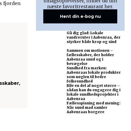
smagsoplevelser, finder du din
s fjorden
næste favoritrestaurant her.
Hent din e-bog nu
Gå dig glad: Lokale
vandreruter i Aabenraa, der
styrker både krop og sind
Sammen om motionen –
fællesskaber, der holder
Aabenraa sund og i
bevægelse
Sundhed fra marken:
Aabenraas lokale produkter
som nøglen til bedre
folkesundhed
skaber,
Bliv en del af noget større –
sådan kan du engagere dig i
lokale sundhedsprojekter i
Aabenraa
Fællesspisning med mening:
Når sund mad samler
Aabenraas borgere