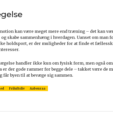
ægelse
 motion kan være meget mere end træning – det kan væ
er og skabe sammenhæng i hverdagen. Uanset om man f
yrke holdsport, er der muligheder for at finde et fællessk
nteresser.
evægelse handler ikke kun om fysisk form, men også om
raa er der gode rammer for begge dele – takket være de 
g får byen til at bevæge sig sammen.
ed
Friluftsliv
Aabenraa