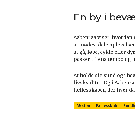
En by i bev
Aabenraa viser, hvordan
at mødes, dele oplevels
at gå, løbe, cykle eller d
passer til ens tempo og i
At holde sig sund og i b
livskvalitet. Og i Aaben
fællesskaber, der hver da
Motion
Fællesskab
Sundh