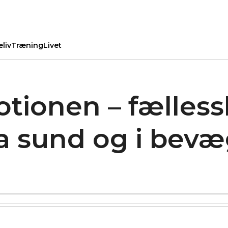
eliv
Træning
Livet
onen – fællessk
a sund og i bevæ