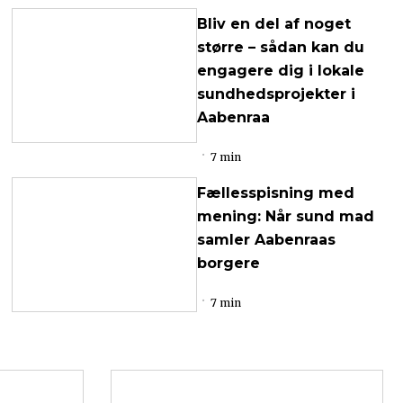
Bliv en del af noget
større – sådan kan du
engagere dig i lokale
sundhedsprojekter i
Aabenraa
7 min
Fællesspisning med
mening: Når sund mad
samler Aabenraas
borgere
7 min