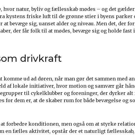
hvor natur, byliv og fællesskab mødes – og det gælder
a kystens friske luft til de grønne stier i byens parker
at bevæge sig, uanset alder og niveau. Men det, der for
aber, der får folk til at mødes, bevæge sig og holde fast 
som drivkraft
 at komme ud ad døren, når man gør det sammen med and
ld af lokale initiativer, hvor motion og samvær går hån
egrupper til cykelklubber og foreninger, der dyrker alt 
es for dem er, at de skaber rum for både bevægelse og so
at forbedre konditionen, men også om at styrke relatio
 en fælles aktivitet, opstår der et naturligt fællesskab