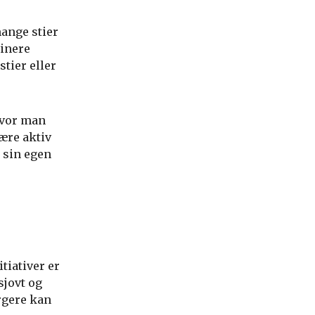
mange stier
inere
tier eller
hvor man
ære aktiv
e sin egen
tiativer er
sjovt og
rgere kan