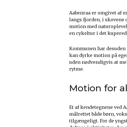
Aabenraa er omgivet af en
langs fjorden, i skoven
motion med naturoplevels
en cykeltur i det kupered
Kommunen har desuden fl
kan dyrke motion på egen
uden nødvendigvis at meld
rytme.
Motion for al
Et af kendetegnene ved Aab
målrettet både børn, voks
tilgængeligt. For de yng