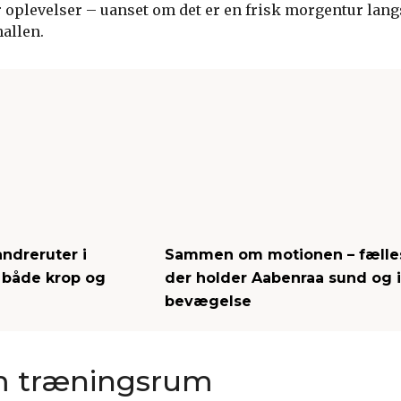
r oplevelser – uanset om det er en frisk morgentur lang
hallen.
andreruter i
Sammen om motionen – fælles
r både krop og
der holder Aabenraa sund og i
bevægelse
m træningsrum