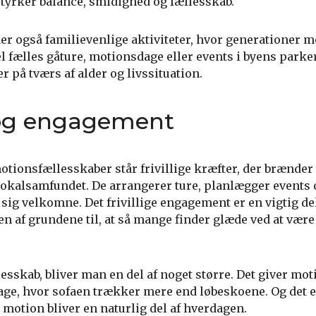
r styrker balance, smidighed og fællesskab.
der også familievenlige aktiviteter, hvor generationer 
fælles gåture, motionsdage eller events i byens parker
 på tværs af alder og livssituation.
d og engagement
tionsfællesskaber står frivillige kræfter, der brænder 
 lokalsamfundet. De arrangerer ture, planlægger events 
r sig velkomne. Det frivillige engagement er en vigtig del
en af grundene til, at så mange finder glæde ved at være
esskab, bliver man en del af noget større. Det giver moti
 dage, hvor sofaen trækker mere end løbeskoene. Og det 
 motion bliver en naturlig del af hverdagen.